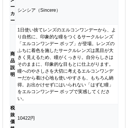
ー
シンシア（Sincere）
カ
ー
1日使い捨てレンズのエルコンワンデーから、よ
り自然に、印象的な瞳をつくるサークルレンズ
「エルコンワンデー ポップ」が登場。レンズの
ふちに着色を施したサークルレンズは黒目が大
商
きく見えるため、瞳がくっきり。自分らしさは
品
そのままに、印象的な目もとに仕上がります。
説
瞳へのやさしさを大切に考えるエルコンワンデ
明
ーだから着け心地も使いやすさも、もちろん納
得。お出かけせずにはいられない「はずむ瞳」
をエルコンワンデー ポップで実感してくださ
い。
税
抜
10422円
価